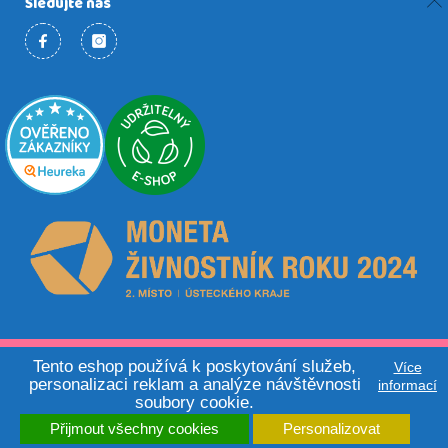
Sledujte nás
© 2026 - Activity Board.cz | Made by
Tento eshop používá k poskytování služeb,
Tomáš Zmuda
Více
personalizaci reklam a analýze návštěvnosti
informací
soubory cookie.
Přijmout všechny cookies
Personalizovat