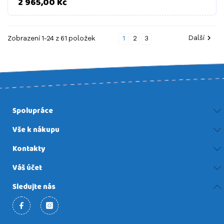
Cena
2 965,00 Kč

Další
Zobrazení 1-24 z 61 položek
1
2
3
Spolupráce
Vše k nákupu
Kontakty
Váš účet
Sledujte nás