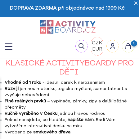
DOPRAVA ZDARMA při objednávce nad 1999 Kč.
CZK
0
EUR
KLASICKÉ ACTIVITYBOARDY PRO
DĚTI
Vhodné od 1 roku
- ideální dárek k narozeninám
Rozvíjí
jemnou motoriku, logické myšlení, samostatnost a
zvyšuje sebevědomí
Plné reálných prvků
– vypínače, zámky, zipy a další běžné
předměty
Ručně vyráběno v Česku
jednou hravou rodinou
Pokud nenajdete, co hledáte,
napište nám.
Rádi Vám
vytvoříme interaktivní desku na míru
Vyrobeno ze
smrkového dřeva