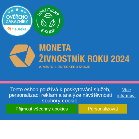
© 2026 - Activity Board.cz | Made by
Tento eshop používá k poskytování služeb,
Tomáš Zmuda
Více
personalizaci reklam a analýze návštěvnosti
informací
soubory cookie.
Přijmout všechny cookies
Personalizovat