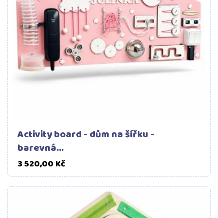
Activity board - dům na šířku -
barevná...
Cena
3 520,00 Kč