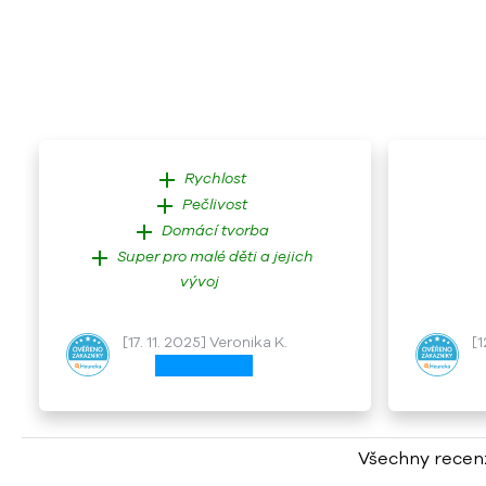
add
Rychlost
add
Pečlivost
add
Domácí tvorba
add
Super pro malé děti a jejich
vývoj
[17. 11. 2025] Veronika K.
[1
Všechny recen