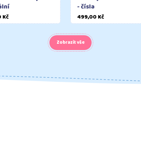
ální
- čísla
Cena
Cena
0 Kč
499,00 Kč
Zobrazit vše