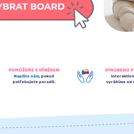
POMŮŽEME S VÝBĚREM
VYROBENO V
Napište nám
, pokud
Interaktiv
potřebujete poradit.
vyrábíme od 