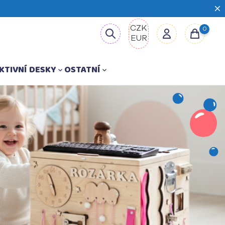
CZK
0
EUR
KTIVNÍ DESKY
OSTATNÍ

