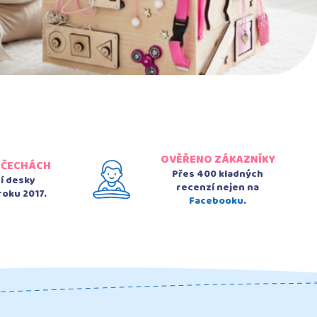
OVĚŘENO ZÁKAZNÍKY
 ČECHÁCH
Přes 400 kladných
ní desky
recenzí nejen na
roku 2017.
Facebooku
.