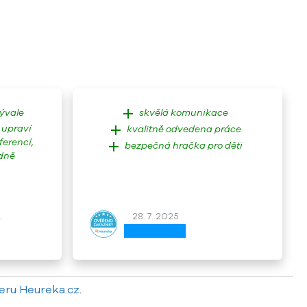
add
bývale
skvělá komunikace
add
 upraví
kvalitně odvedena práce
ferencí,
add
bezpečná hračka pro děti
odně
.
28. 7. 2025
eru Heureka.cz
.