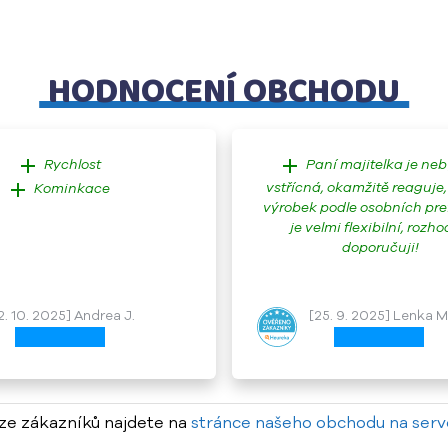
HODNOCENÍ OBCHODU
add
add
Rychlost
Paní majitelka je ne
add
vstřícná, okamžitě reaguje,
Kominkace
výrobek podle osobních pre
je velmi flexibilní, rozh
doporučuji!
2. 10. 2025] Andrea J.
[25. 9. 2025] Lenka M
ze zákazníků najdete na
stránce našeho obchodu na serv