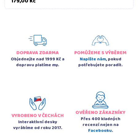
Cena
179,00 Kč
DOPRAVA ZDARMA
POMŮŽEME S VÝBĚREM
Objednejte nad 1999 Kč a
Napište nám
, pokud
dopravu platíme my.
potřebujete poradit.
OVĚŘENO ZÁKAZNÍKY
VYROBENO V ČECHÁCH
Přes 400 kladných
Interaktivní desky
recenzí nejen na
vyrábíme od roku 2017.
Facebooku
.