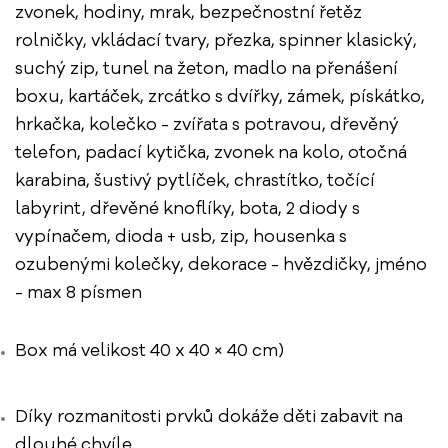
zvonek, hodiny, mrak, bezpečnostní řetěz
rolničky, vkládací tvary, přezka, spinner klasický,
suchý zip, tunel na žeton, madlo na přenášení
boxu, kartáček, zrcátko s dvířky, zámek, pískátko,
hrkačka, kolečko - zvířata s potravou, dřevěný
telefon, padací kytička, zvonek na kolo, otočná
karabina, šustivý pytlíček, chrastítko, točící
labyrint, dřevěné knoflíky, bota, 2 diody s
vypínačem, dioda + usb, zip, housenka s
ozubenými kolečky, dekorace - hvězdičky, jméno
- max 8 písmen
Box má velikost 40 x 40 × 40 cm)
Díky rozmanitosti prvků dokáže děti zabavit na
dlouhé chvíle.