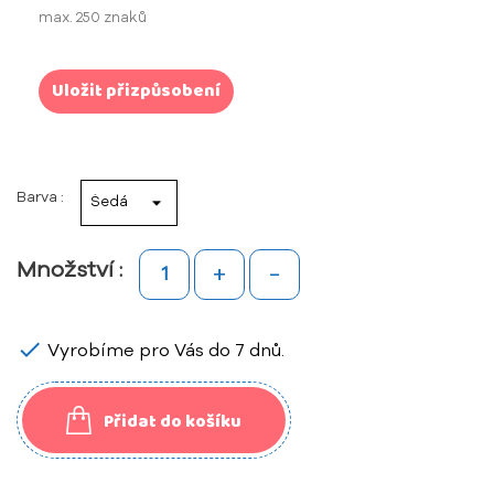
max. 250 znaků
Uložit přizpůsobení
Barva :
+
-
Množství :

Vyrobíme pro Vás do 7 dnů.
Přidat do košíku