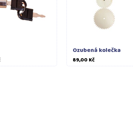
Ozubená kolečka
Cena
Cena
č
89,00 Kč
POMŮŽEME S VÝBĚREM
VYROBENO V
Napište nám
, pokud
Interaktivn
potřebujete poradit.
vyrábíme od r