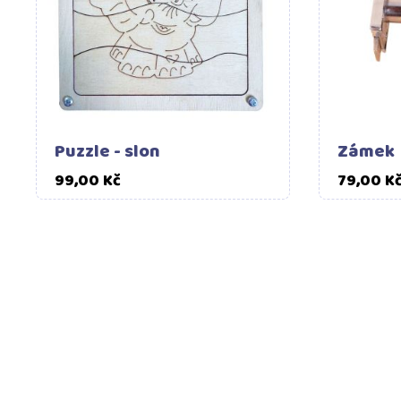
Puzzle - slon
Zámek
Cena
99,00 Kč
79,00 K
DOPRAVA ZDARMA
Objednejte nad 1999 Kč a
dopravu platíme my.