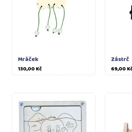
Mráček
Zástrč
Cena
130,00 Kč
69,00 K
Do košíku