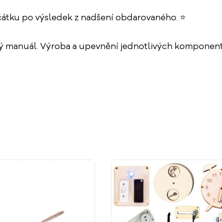
ačátku po výsledek z nadšení obdarovaného. ⭐
uál. Výroba a upevnění jednotlivých komponentů závi
Do košíku