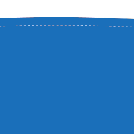
je
odukty
póny