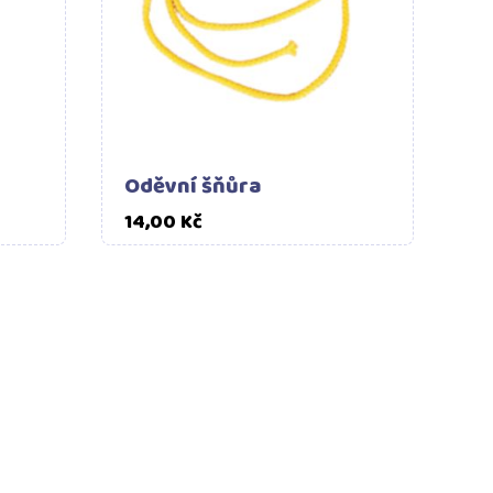
Oděvní šňůra
Cena
14,00 Kč
OVĚŘENO ZÁKAZNÍKY
 ČECHÁCH
Přes 400 kladných
í desky
recenzí nejen na
oku 2017.
Facebooku
.