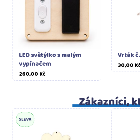
LED světýlko s malým
Vrták č.
vypínačem
30,00 K
Cena
260,00 Kč
Zákazníci, kt
SLEVA