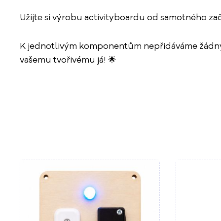
Užijte si výrobu activityboardu od samotného z
K jednotlivým komponentům nepřidáváme žádný man
vašemu tvořivému já! 🌟
Do košíku