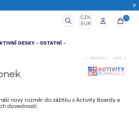
CZK
0
EUR
KTIVNÍ DESKY
OSTATNÍ


chevron_left
chevron_right
Předchozí
Další
onek
áší nový rozměr do zážitku s Activity Boardy a
ých dovedností.