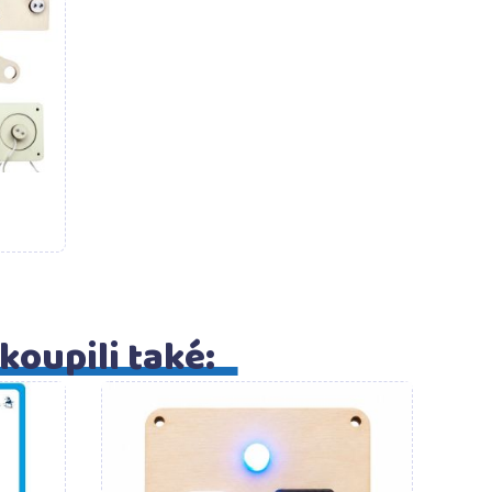
 koupili také:
šíku
Do košíku