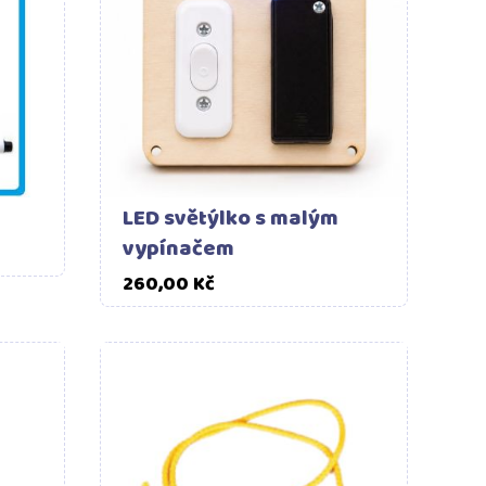
LED světýlko s malým
vypínačem
Cena
260,00 Kč
šíku