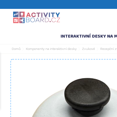
INTERAKTIVNÍ DESKY NA 
Domů
Komponenty na interaktivní desky
Zvukové
Recepční 