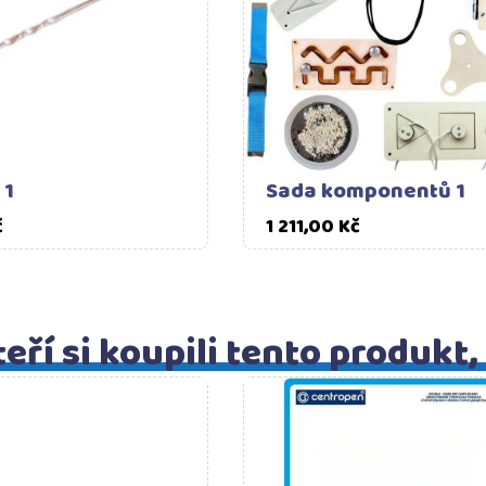
 1
Sada komponentů 1
Cena
Cena
č
1 211,00 Kč
eří si koupili tento produkt,
Do košíku
Do ko