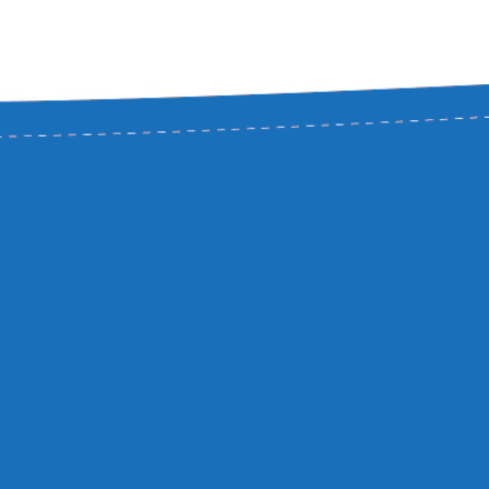
Jste školka nebo
Doprava
dětský klub či
koutek? Ozvěte se,
Obchodní podmínky
rádi s vámi vymyslíme
nabídku přímo pro
Ochrana osobních
vás.
údajů
Velkoobchodní
Mapa stránek
spolupráce - nebojte
se nám napsat, určitě
Přihlášení
něco vymyslíme.
Můj účet