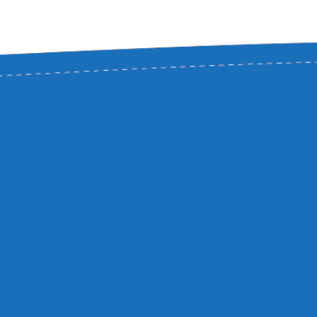
+420 776 289 784
Osobní úda
lucie@activityboard.cz
Vrácené pr
Objednávky
Lukáš Schroll
Vražkov 187
Dobropisy
413 01 Vražkov
Adresy
Slevové ku