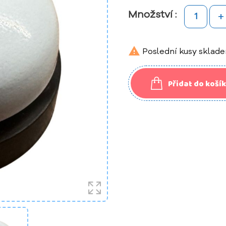
+
Množství :

Poslední kusy sklad
Přidat do koší