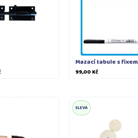
Mazací tabule s fixem
Cena
Cena
č
99,00 Kč
SLEVA
Do košíku
Do ko