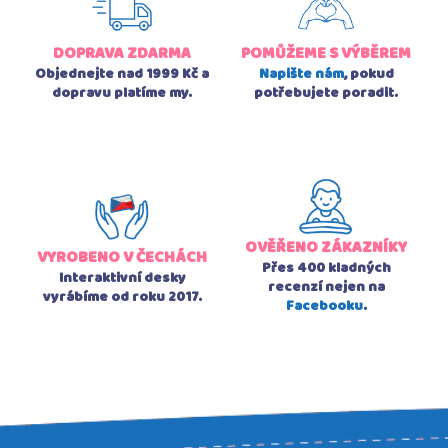
DOPRAVA ZDARMA
POMŮŽEME S VÝBĚREM
Objednejte nad 1999 Kč a
Napište nám
, pokud
dopravu platíme my.
potřebujete poradit.
OVĚŘENO ZÁKAZNÍKY
VYROBENO V ČECHÁCH
Přes 400 kladných
Interaktivní desky
recenzí nejen na
vyrábíme od roku 2017.
Facebooku
.