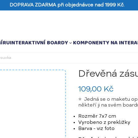
DOPRAVA ZDARMA při objednávce nad 1999 Kč.
MÍRU
INTERAKTIVNÍ BOARDY
KOMPONENTY NA INTERA

ásuvka
Dřevěná zás
109,00 Kč
⭐ Jedná se o maketu opr
někteří ji na svém boardu 
Rozměr 7x7 cm
Vyrobeno z prekližky
Barva - viz foto