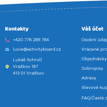
Kontakty
Váš účet
+420 776 289 784
Osobní úda
lucie@activityboard.cz
Vrácené pr
Objednávky
Lukáš Schroll
Vražkov 187
Dobropisy
413 01 Vražkov
Adresy
Slevové ku
FAQ/Časté 