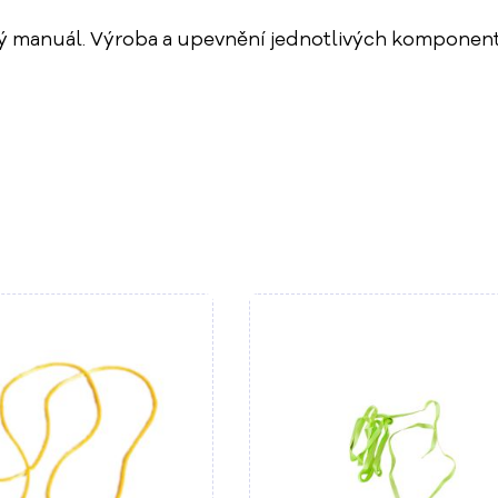
uál. Výroba a upevnění jednotlivých komponentů závi
Do košíku
Do ko