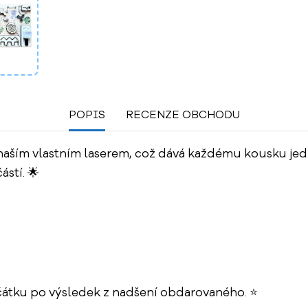
POPIS
RECENZE OBCHODU
aším vlastním laserem, což dává každému kousku jed
stí. 🌟
ačátku po výsledek z nadšení obdarovaného. ⭐