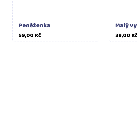
Peněženka
Malý v
Cena
59,00 Kč
39,00 K
DOPRAVA ZDARMA
Objednejte nad 1999 Kč a
dopravu platíme my.