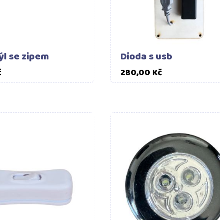
l se zipem
Dioda s usb
Cena
Cena
č
280,00 Kč
Do košíku
Do ko