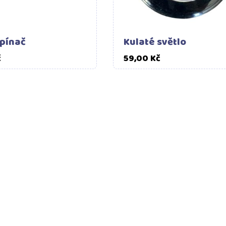
ypínač
Kulaté světlo
Cena
Cena
č
59,00 Kč
POMŮŽEME S VÝBĚREM
VYROBENO V
Napište nám
, pokud
Interaktivn
potřebujete poradit.
vyrábíme od r