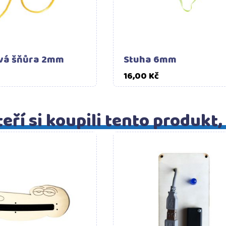
vá šňůra 2mm
Stuha 6mm
Cena
Cena
16,00 Kč
eří si koupili tento produkt,
Do košíku
Do ko