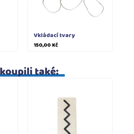
Vkládací tvary
Cena
150,00 Kč
 koupili také:
šíku
Do košíku