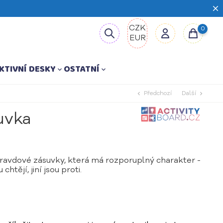
CZK
0
EUR
KTIVNÍ DESKY
OSTATNÍ


chevron_left
chevron_right
Předchozí
Další
uvka
avdové zásuvky, která má rozporuplný charakter -
chtějí, jiní jsou proti.