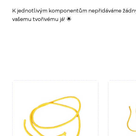
K jednotlivým komponentům nepřidáváme žádný man
vašemu tvořivému já! 🌟