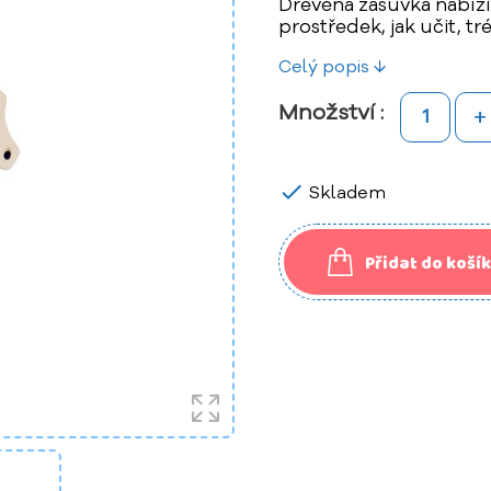
Dřevěná zásuvka nabízí 
prostředek, jak učit, tr
Celý popis ↓
+
Množství :

Skladem
Přidat do koší