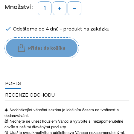
+
-
Množství :

Odešleme do 4 dnů - produkt na zakázku
Přidat do košíku
POPIS
RECENZE OBCHODU
🎄 Nadcházející vánoční sezóna je ideálním časem na tvořivost a
obdarovávání.
🎁 Nechejte se unést kouzlem Vánoc a vytvořte si nezapomenutelné
chvíle s našimi dřevěnými produkty.
Ukažte svou kreativitu a udělejte své Vánoce nezapomenutelnými.
🎅