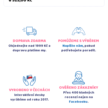
6 525,00 Kč
DOPRAVA ZDARMA
POMŮŽEME S VÝBĚREM
Objednejte nad 1999 Kč a
Napište nám
, pokud
dopravu platíme my.
potřebujete poradit.
OVĚŘENO ZÁKAZNÍKY
VYROBENO V ČECHÁCH
Přes 400 kladných
Interaktivní desky
recenzí nejen na
vyrábíme od roku 2017.
Facebooku
.