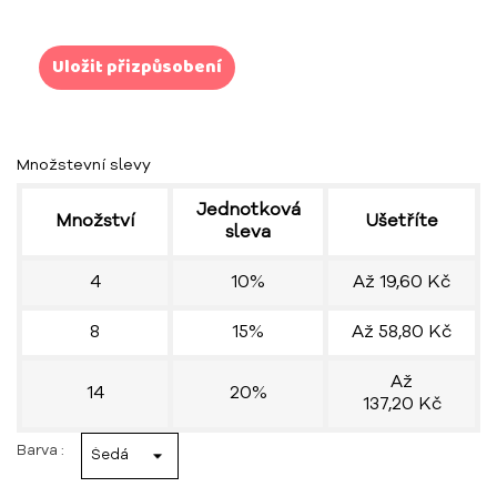
Uložit přizpůsobení
Množstevní slevy
Jednotková
Množství
Ušetříte
sleva
4
10%
Až 19,60 Kč
8
15%
Až 58,80 Kč
Až
14
20%
137,20 Kč
Barva :