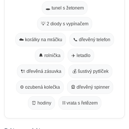
🕳️ tunel s žetonem
💡 2 diody s vypínačem
☁️ korálky na mráčku
📞 dřevěný telefon
🔔 rolnička
✈️ letadlo
🔌 dřevěná zásuvka
💰 šustivý pytlíček
⚙️ ozubená kolečka
🎡 dřevěný spinner
⏰ hodiny
⛓️ vrata s řetězem