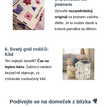
jménem
Vytvořte
nezaměnitelný
originál
se jménem vašeho
dítěte. Je to osobní dárek a
krásná památka na dětství.
6. Svatý grál rodičů:
Klid
Ten nejlepší benefit?
Čas na
teplou kávu
. Zatímco ratolest
bezpečně objevuje, vy
získáváte zasloužený klid.
Podívejte se na domeček z blízka 🎥