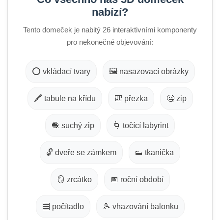
nabízí?
Tento domeček je nabitý 26 interaktivními komponenty
pro nekonečné objevování:
⭕ vkládací tvary
🖼️ nasazovací obrázky
🖍️ tabule na křídu
🎒 přezka
🤐 zip
🧶 suchý zip
🌀 točící labyrint
🔓 dveře se zámkem
👟 tkanička
🪞 zrcátko
📅 roční období
🧮 počítadlo
🎾 vhazování balonku