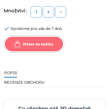
+
-
Množství :

Vyrobíme pro vás do 7 dnů.
Přidat do košíku
POPIS
RECENZE OBCHODU
Co všechno náš 3D domeček