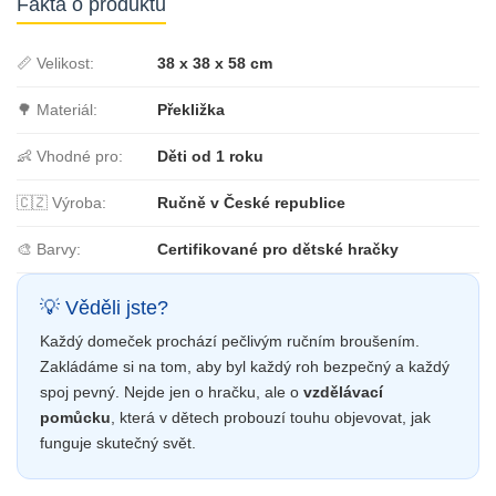
Fakta o produktu
📏 Velikost:
38 x 38 x 58 cm
🌳 Materiál:
Překližka
👶 Vhodné pro:
Děti od 1 roku
🇨🇿 Výroba:
Ručně v České republice
🎨 Barvy:
Certifikované pro dětské hračky
💡 Věděli jste?
Každý domeček prochází pečlivým ručním broušením.
Zakládáme si na tom, aby byl každý roh bezpečný a každý
spoj pevný. Nejde jen o hračku, ale o
vzdělávací
pomůcku
, která v dětech probouzí touhu objevovat, jak
funguje skutečný svět.