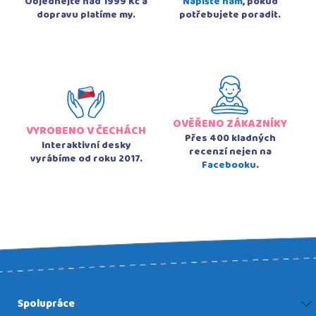
Objednejte nad 1999 Kč a
Napište nám
, pokud
dopravu platíme my.
potřebujete poradit.
OVĚŘENO ZÁKAZNÍKY
VYROBENO V ČECHÁCH
Přes 400 kladných
Interaktivní desky
recenzí nejen na
vyrábíme od roku 2017.
Facebooku
.
Spolupráce