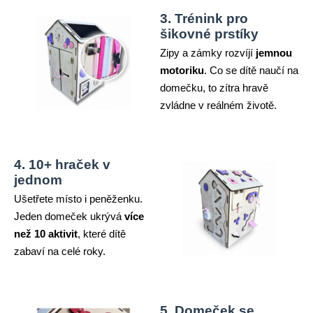
3. Trénink pro
šikovné prstíky
Zipy a zámky rozvíjí
jemnou
motoriku
. Co se dítě naučí na
domečku, to zítra hravě
zvládne v reálném životě.
4. 10+ hraček v
jednom
Ušetřete místo i peněženku.
Jeden domeček ukrývá
více
než 10 aktivit
, které dítě
zabaví na celé roky.
5. Domeček se